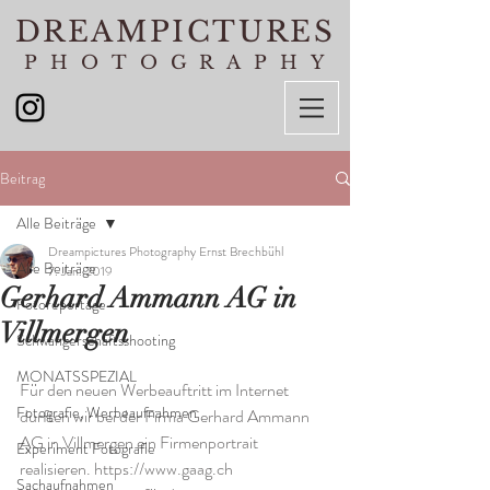
DREAMPICTURES
PHOTOGRAPHY
Beitrag
Alle Beiträge
Dreampictures Photography Ernst Brechbühl
Alle Beiträge
7. Jan. 2019
Gerhard Ammann AG in
Fotoreportage
Villmergen
Schwangerschaftsshooting
MONATSSPEZIAL
Für den neuen Werbeauftritt im Internet 
Fotografie, Werbeaufnahmen
durften wir bei der Firma Gerhard Ammann 
AG in Villmergen ein Firmenportrait 
Experiment Fotografie
realisieren. https://www.gaag.ch
Sachaufnahmen