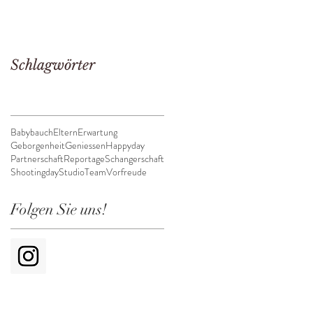
Schlagwörter
Babybauch
Eltern
Erwartung
Geborgenheit
Geniessen
Happyday
Partnerschaft
Reportage
Schangerschaft
Shootingday
Studio
Team
Vorfreude
Folgen Sie uns!