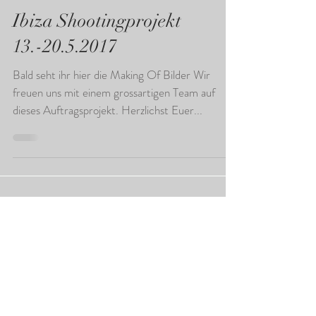
Ibiza Shootingprojekt
13.-20.5.2017
Bald seht ihr hier die Making Of Bilder Wir
freuen uns mit einem grossartigen Team auf
dieses Auftragsprojekt. Herzlichst Euer...
Newsletter