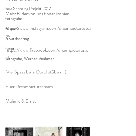
Ibiza Shooting Projekt 2017
Mehr Bilder von uns findet ihr hier:
Fotografie
https://www.instagram.com/dreampicturestea
Business
m/
Privatshooting
Event
https://www.facebook.com/dreampictures.or
g/
Fotografie, Werbeaufnahmen
 Viel Spass beim Durchstöbern :)
Euer Dreampicturesteam
Melanie & Ernst