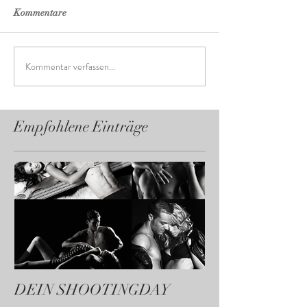
Kommentare
Kommentar verfassen...
Empfohlene Einträge
DEIN SHOOTINGDAY
Uschi & Julie R