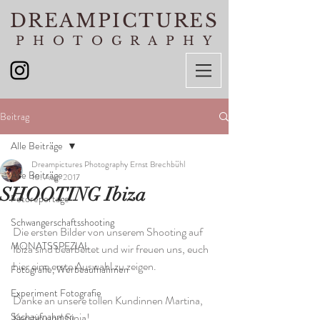
DREAMPICTURES
PHOTOGRAPHY
Beitrag
Alle Beiträge
Dreampictures Photography Ernst Brechbühl
Alle Beiträge
10. Aug. 2017
SHOOTING Ibiza
Fotoreportage
Schwangerschaftsshooting
Die ersten Bilder von unserem Shooting auf 
MONATSSPEZIAL
Ibiza sind bearbeitet und wir freuen uns, euch 
hier eine erste Auswahl zu zeigen.
Fotografie, Werbeaufnahmen
Experiment Fotografie
Danke an unsere tollen Kundinnen Martina, 
Sachaufnahmen
Kerstin und Sinja!  