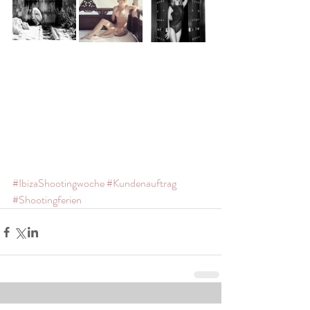
#IbizaShootingwoche
#Kundenauftrag
#Shootingferien